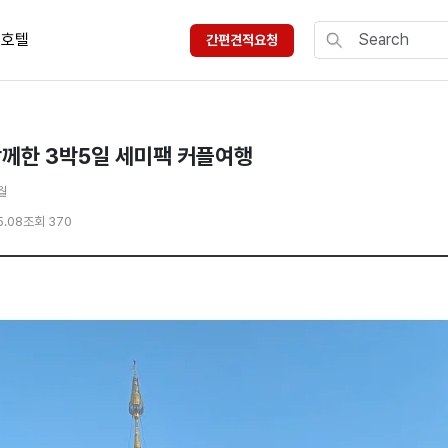
호텔
간편견적요청
함께한 3박5일 세미팩 커플여행
월
5.08
조회 370