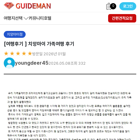
0
로그인
여행지선택
커뮤니티
호텔
간편견적요청
치앙마이점
[여행후기 ] 치앙마이 가족여행 후기
★ ★ ★ ★ ★
방문일 2026년 01월
youngdeer45
2026.05.08
조회 332