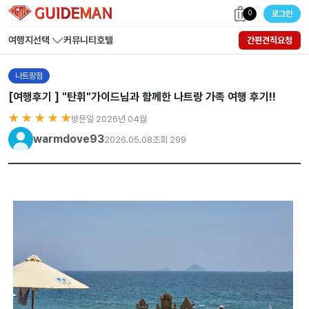
0
로그인
여행지선택
커뮤니티
호텔
간편견적요청
나트랑점
[여행후기 ] "탄휘"가이드님과 함께한 나트랑 가족 여행 후기!!
★ ★ ★ ★ ★
방문일 2026년 04월
warmdove93
2026.05.08
조회 299