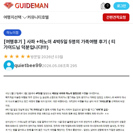
0
로그인
여행지선택
커뮤니티
호텔
간편견적요청
하노이점
[여행후기 ] 사파 +하노이 4박5일 5명의 가족여행 후기 ( 티
가이드님 덕분입니다!!!)
★ ★ ★ ★ ★
방문일 2026년 03월
quietbee99
2026.05.08
조회 295