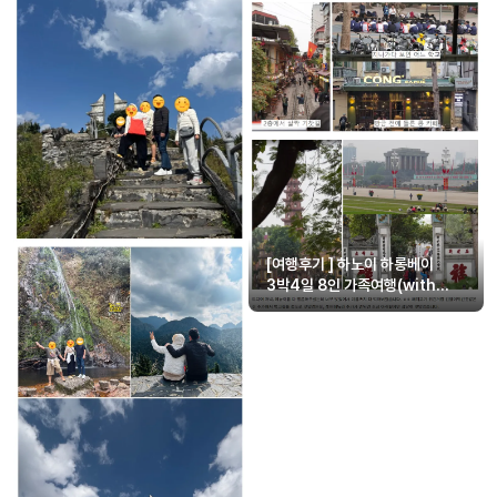
[여행후기 ] 하노이 하롱베이
3박4일 8인 가족여행(with
우충성가이드님)