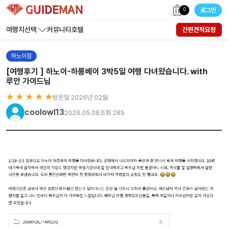
0
로그인
여행지선택
커뮤니티
호텔
간편견적요청
하노이점
[여행후기 ] 하노이-하롱베이 3박5일 여행 다녀왔습니다. with
루안 가이드님
★ ★ ★ ★ ★
방문일 2026년 02월
coolowl13
2026.05.08
조회 285