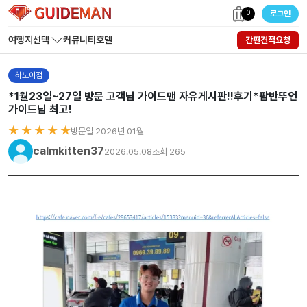
0
로그인
여행지선택
커뮤니티
호텔
간편견적요청
하노이점
*1월23일~27일 방문 고객님 가이드맨 자유게시판!!후기*팜반뚜언
가이드님 최고!
★ ★ ★ ★ ★
방문일 2026년 01월
calmkitten37
2026.05.08
조회 265