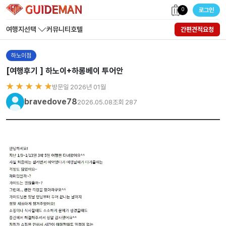
0
로그인
여행지선택
커뮤니티
호텔
간편견적요청
하노이점
[여행후기 ] 하노이+하롱베이 투어안
★ ★ ★ ★ ★
방문일 2026년 01월
bravedove78
2026.05.08
조회 287