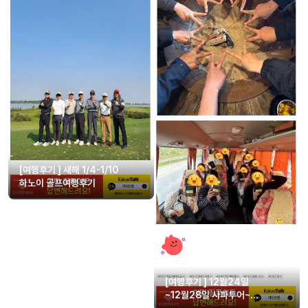
[여행후기 ] 새해 1/4-1/10
하노이 골프여행후기
[여행후기 ] 12월24일
~12월28일 사파투어~
가이드맨이 최고~