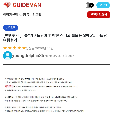
0
로그인
여행지선택
커뮤니티
호텔
간편견적요청
나트랑점
[여행후기 ] "툭"가이드님과 함께한 신나고 들뜨는 3박5일 나트랑
여행후기
★ ★ ★ ★ ★
방문일 2026년 03월
youngdolphin35
2026.05.07
조회 307