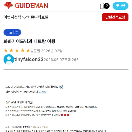
0
로그인
여행지선택
커뮤니티
호텔
간편견적요청
나트랑점
화화가이드님과 나트랑 여행
★ ★ ★ ★ ★
방문일 2026년 02월
tinyfalcon22
2026.05.07
조회 266