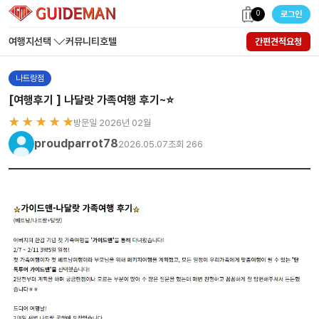
0
로그인
여행지선택
커뮤니티
호텔
간편견적요청
나트랑점
[여행후기 ] 나달랏 가족여행 후기~⭐️
★ ★ ★ ★ ★
방문일 2026년 02월
proudparrot78
2026.05.07
조회 266