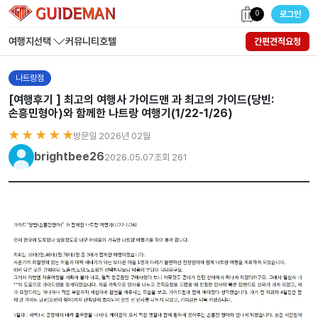
0
로그인
여행지선택
커뮤니티
호텔
간편견적요청
나트랑점
[여행후기 ] 최고의 여행사 가이드맨 과 최고의 가이드(당빈:
손흥민형아)와 함께한 나트랑 여행기(1/22-1/26)
★ ★ ★ ★ ★
방문일 2026년 02월
brightbee26
2026.05.07
조회 261