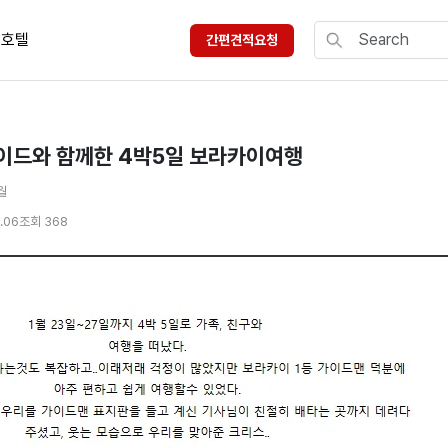
호텔
간편견적요청
가이드와 함께한 4박5일 보라카이여행
월
.06
조회 368