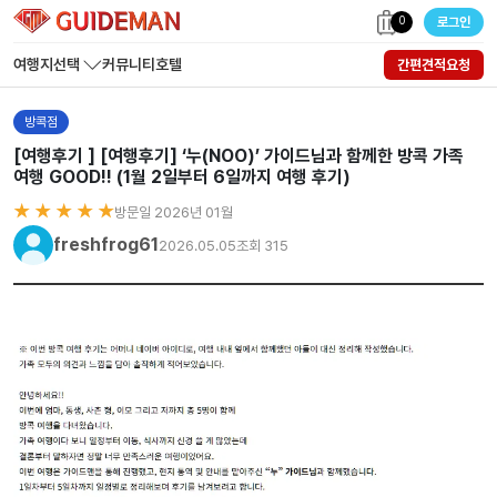
0
로그인
여행지선택
커뮤니티
호텔
간편견적요청
방콕점
[여행후기 ] [여행후기] ‘누(NOO)’ 가이드님과 함께한 방콕 가족
여행 GOOD!! (1월 2일부터 6일까지 여행 후기)
★ ★ ★ ★ ★
방문일 2026년 01월
freshfrog61
2026.05.05
조회 315