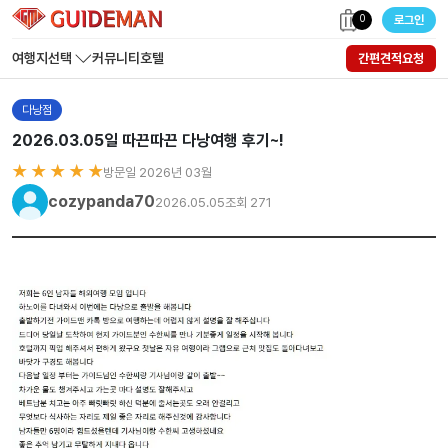
0
로그인
여행지선택
커뮤니티
호텔
간편견적요청
다낭점
2026.03.05일 따끈따끈 다낭여행 후기~!
★ ★ ★ ★ ★
방문일 2026년 03월
cozypanda70
2026.05.05
조회 271