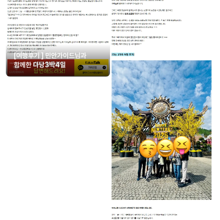
[여행후기 ] 민안가이드님과
함께한 다낭3박4일