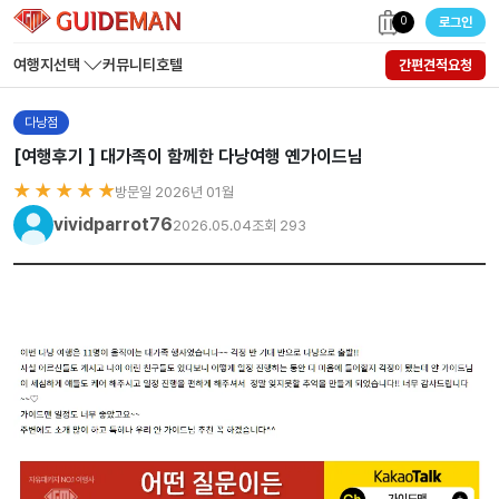
0
로그인
여행지선택
커뮤니티
호텔
간편견적요청
다낭점
[여행후기 ] 대가족이 함께한 다낭여행 옌가이드님
★ ★ ★ ★ ★
방문일 2026년 01월
vividparrot76
2026.05.04
조회 293