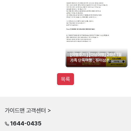
[여행후기 ] [다낭여행] 26년 1월
가족 단독여행 _ 듀이삼촌
아버지가 한국 놀러오시래요 ㅎㅎ
목록
가이드맨 고객센터 >
1644-0435