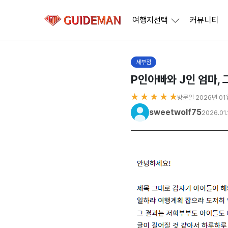
여행지선택
커뮤니티
세부점
P인아빠와 J인 엄마, 
★ ★ ★ ★ ★
방문일 2026년 01
sweetwolf75
2026.01.