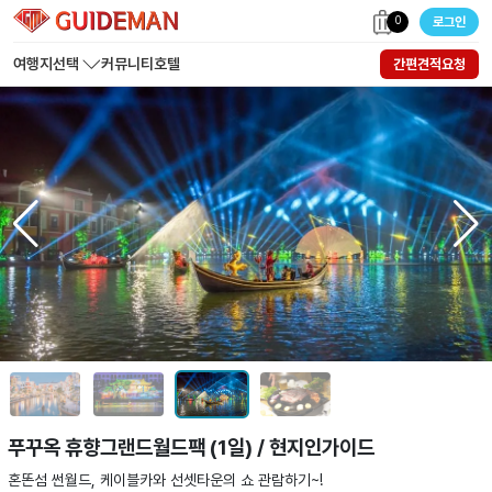
0
로그인
여행지선택
커뮤니티
호텔
간편견적요청
푸꾸옥 휴향그랜드월드팩 (1일) / 현지인가이드
혼똔섬 썬월드, 케이블카와 선셋타운의 쇼 관람하기~!