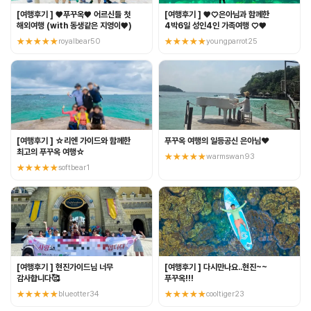
[여행후기 ] ♥️푸꾸옥♥️ 어르신들 첫
[여행후기 ] ♥♡은아님과 함께한
해외여행 (with 동생같은 지영이♥️)
4박6일 성인4인 가족여행 ♡♥
★★★★★
royalbear50
★★★★★
youngparrot25
[여행후기 ] ☆리엔 가이드와 함께한
푸꾸옥 여행의 일등공신 은아님❤️
최고의 푸꾸옥 여행☆
★★★★★
warmswan93
★★★★★
softbear1
[여행후기 ] 현진가이드님 너무
[여행후기 ] 다시만나요..현진~~
감사합니다🥰
푸꾸옥!!!
★★★★★
blueotter34
★★★★★
cooltiger23