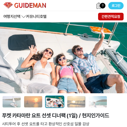
0
로그인
여행지선택
커뮤니티
호텔
간편견적요청
푸켓 카타마란 요트 선셋 디너팩 (1일) / 현지인가이드
시티투어 후 선셋 요트를 타고 환상적인 산호섬 일몰 감상