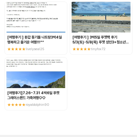
[여행후기 ] 환갑 동기들 나트랑3박4일
[여행후기 ] 3박5일 푸껫팩 후기
행복하고 즐거운 여행!!!^^
5/3(토)-5/8(목) 푸껫 성인3+청소년3
혈연여행
★★★★★
livelyseal25
★★★★★
tinyfox72
[여행후기]7.26~7.31 4박6일 푸켓
그레이스랜드 가족여행♡♡
★★★★★
royaldolphin90