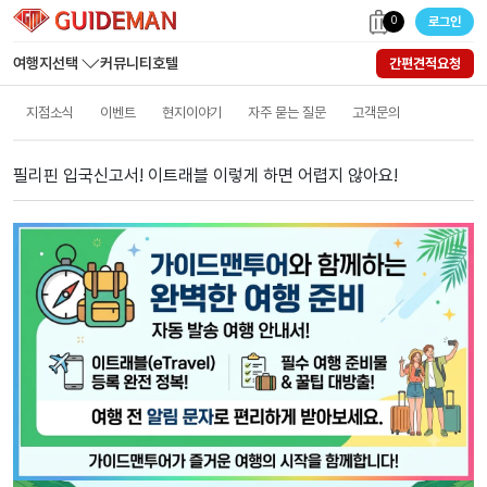
0
로그인
여행지선택
커뮤니티
호텔
간편견적요청
지점소식
이벤트
현지이야기
자주 묻는 질문
고객문의
필리핀 입국신고서! 이트래블 이렇게 하면 어렵지 않아요!